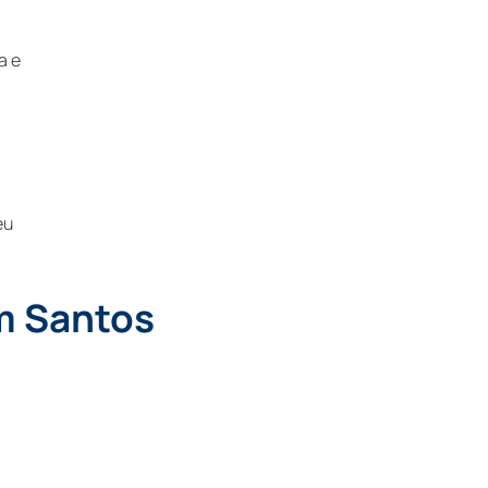
a e
eu
m Santos