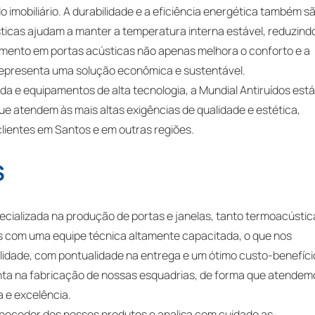
 imobiliário. A durabilidade e a eficiência energética também s
sticas ajudam a manter a temperatura interna estável, reduzind
imento em portas acústicas não apenas melhora o conforto e a
representa uma solução econômica e sustentável.
a e equipamentos de alta tecnologia, a Mundial Antiruídos est
e atendem às mais altas exigências de qualidade e estética,
lientes em Santos e em outras regiões.
S
alizada na produção de portas e janelas, tanto termoacústic
s com uma equipe técnica altamente capacitada, o que nos
lidade, com pontualidade na entrega e um ótimo custo-benefíci
onta na fabricação de nossas esquadrias, de forma que atendem
 e excelência.
ecedor dos nossos produtos e analisa com cuidado as