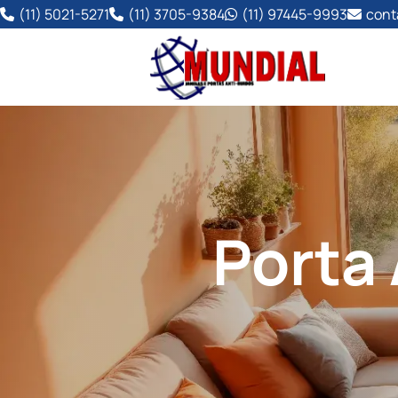
(11) 5021-5271
(11) 3705-9384
(11) 97445-9993
cont
Porta