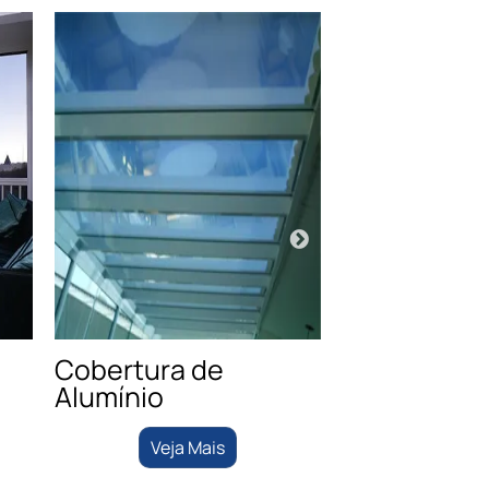
Cobertura de
cober
Alumínio
Veja M
Veja Mais