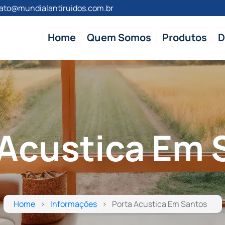
ato@mundialantiruidos.com.br
Home
Quem Somos
Produtos
D
 Acustica Em 
Home
Informações
Porta Acustica Em Santos