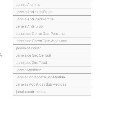
Janela Alumnio
Janela Anti ruido Preos
Janela Anti Ruído em SP
Janela Anti ruido
Janela de Correr Com Persiana
Janela de Correr Com Veneziana
janela de correr
o,
Janela de Giro Central
Janela de Giro Total
Janela Maximar
Janela Sobreposta Sob Medida
Janelas Acústicas Sob Medidas
janelas sob medida
Pele De Vidro Em Sp
Pele De Vidro No Abc
Pele De Vidro Sob Medida
pele de vidro
Persiana Integrada Em Sp