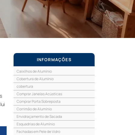
INFORMAÇÕES
Caixilhos de Alumínio
Cobertura de Alumínio
cobertura
Comprar Janelas Acústicas
as
Comprar Porta Sobreposta
lui
Corrimão de Alumínio
Envidraçamento de Sacada
Esquadrias de Alumínio
Fachadas em Pele de Vidro