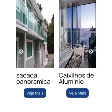
de
sacada
Caixilhos de
Cob
panoramica
Alumínio
de 
s
Veja Mais
Veja Mais