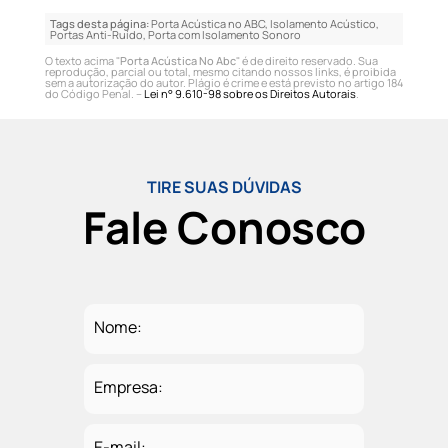
Tags desta página:
Porta Acústica no ABC, Isolamento Acústico,
Portas Anti-Ruído, Porta com Isolamento Sonoro
O texto acima "
Porta Acústica No Abc
" é de direito reservado. Sua
reprodução, parcial ou total, mesmo citando nossos links, é proibida
sem a autorização do autor. Plágio é crime e está previsto no artigo 184
do Código Penal. –
Lei n° 9.610-98 sobre os Direitos Autorais
.
TIRE SUAS DÚVIDAS
Fale Conosco
Nome:
Empresa:
E-mail: